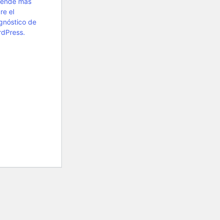
rende más
re el
gnóstico de
dPress.