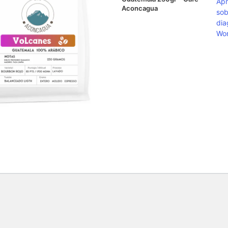
Ap
Aconcagua
sob
dia
Wor