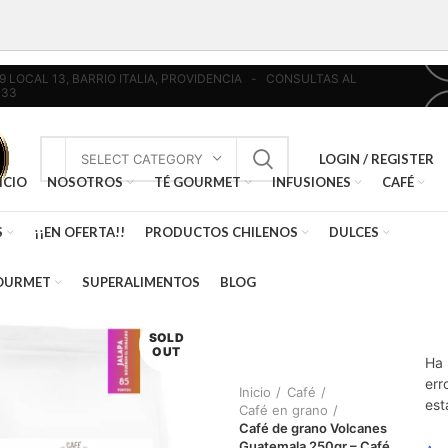
439 LOCAL 13, BARRIO ITALIA, PROVIDENCIA - CONSULTAS AL
033
LOGIN / REGISTER
SELECT CATEGORY
ICIO
NOSOTROS
TÉ GOURMET
INFUSIONES
CAFÉ
S
¡¡EN OFERTA!!
PRODUCTOS CHILENOS
DULCES
OURMET
SUPERALIMENTOS
BLOG
SOLD
OUT
Ha 
err
Inicio
Café
est
Café en grano
Café de grano Volcanes
Guatemala 250gr – Café