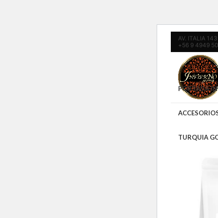
AV. ITALIA 1
+56 9 4949 5
PORTADA IN
ACCESORIO
TURQUIA G