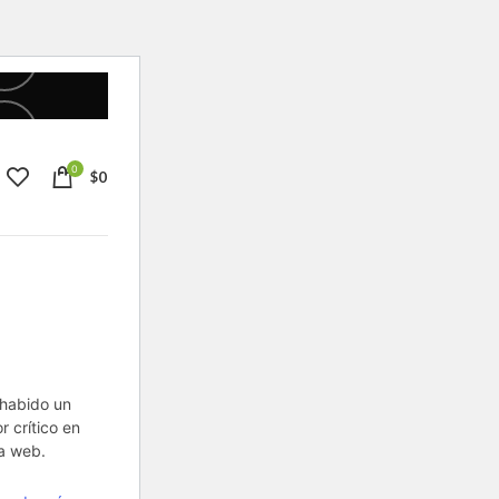
0
$
0
habido un
or crítico en
a web.