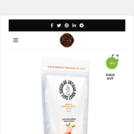
-6%
SOLD
OUT