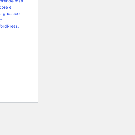
prende más
obre el
iagnóstico
e
ordPress.