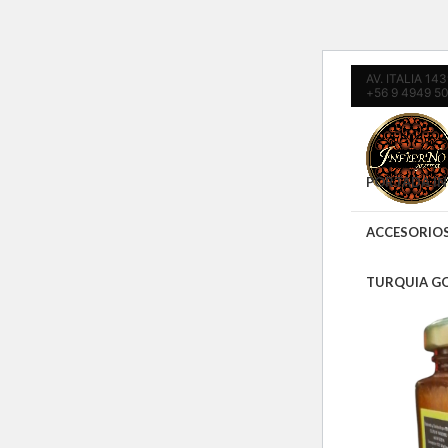
AV. ITALIA 1
+56 9 4949 5
PORTADA IN
ACCESORIO
TURQUIA G