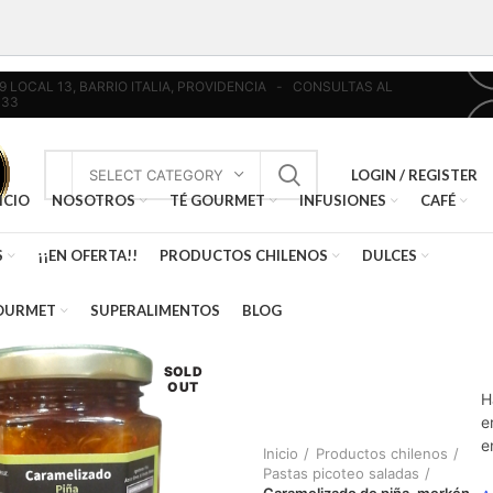
439 LOCAL 13, BARRIO ITALIA, PROVIDENCIA - CONSULTAS AL
033
LOGIN / REGISTER
SELECT CATEGORY
ICIO
NOSOTROS
TÉ GOURMET
INFUSIONES
CAFÉ
S
¡¡EN OFERTA!!
PRODUCTOS CHILENOS
DULCES
OURMET
SUPERALIMENTOS
BLOG
SOLD
OUT
H
e
e
Inicio
Productos chilenos
Pastas picoteo saladas
Caramelizado de piña, merkén