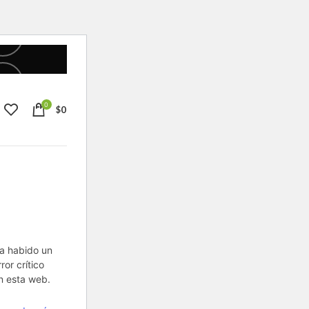
0
$
0
a habido un
rror crítico
n esta web.