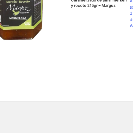
A
y rocoto 215gr – Marguz
s
d
d
W