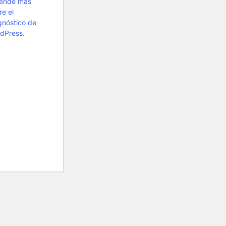
ende más
re el
gnóstico de
dPress.