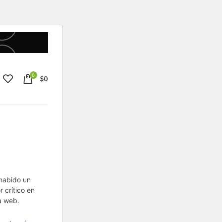
0
$
0
habido un
r crítico en
a web.