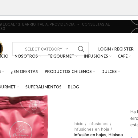
439 LOCAL 13, BARRIO ITALIA, PROVIDENCIA - CONSULTAS AL
033
LOGIN / REGISTER
SELECT CATEGORY
ICIO
NOSOTROS
TÉ GOURMET
INFUSIONES
CAFÉ
S
¡¡EN OFERTA!!
PRODUCTOS CHILENOS
DULCES
OURMET
SUPERALIMENTOS
BLOG
Ha 
erro
Inicio
Infusiones
est
Infusiones en hoja
Infusión en hojas, Hibisco