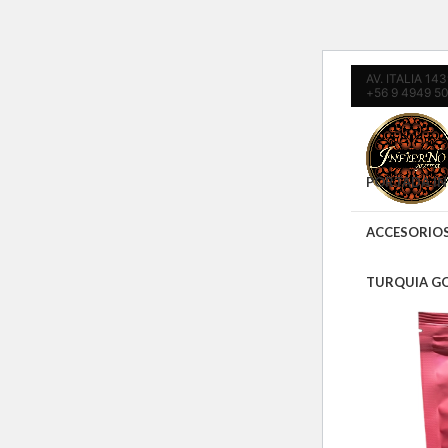
AV. ITALIA 1
+56 9 4949 5
PORTADA IN
ACCESORIO
TURQUIA G