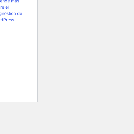
rende más
re el
gnóstico de
dPress.