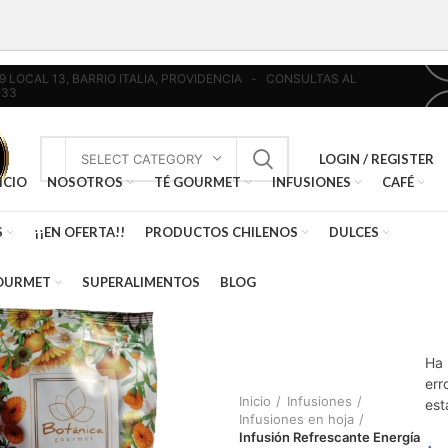
439 LOCAL 13, BARRIO ITALIA, PROVIDENCIA - CONSULTAS AL
033
LOGIN / REGISTER
SELECT CATEGORY
ICIO
NOSOTROS
TÉ GOURMET
INFUSIONES
CAFÉ
S
¡¡EN OFERTA!!
PRODUCTOS CHILENOS
DULCES
OURMET
SUPERALIMENTOS
BLOG
Ha 
err
Inicio
Infusiones
est
Infusiones en hoja
Infusión Refrescante Energía