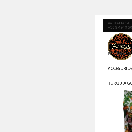
AV. ITALIA 1
+56 9 4949 5
PORTADA IN
ACCESORIO
TURQUIA G