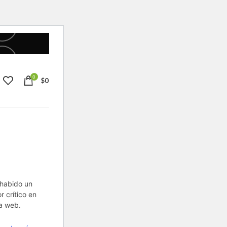
0
$
0
habido un
or crítico en
a web.