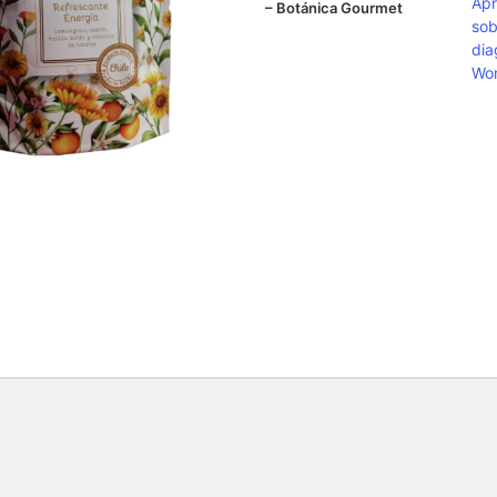
Ap
– Botánica Gourmet
sob
dia
Wor