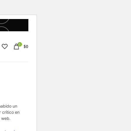
0
$
0
habido un
r crítico en
 web.