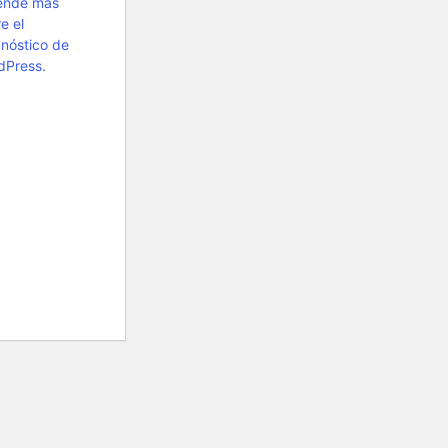
ende más
e el
nóstico de
dPress.