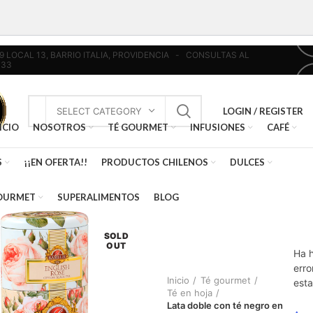
439 LOCAL 13, BARRIO ITALIA, PROVIDENCIA - CONSULTAS AL
033
LOGIN / REGISTER
SELECT CATEGORY
ICIO
NOSOTROS
TÉ GOURMET
INFUSIONES
CAFÉ
S
¡¡EN OFERTA!!
PRODUCTOS CHILENOS
DULCES
OURMET
SUPERALIMENTOS
BLOG
SOLD
OUT
Ha 
erro
Inicio
Té gourmet
esta
Té en hoja
Lata doble con té negro en