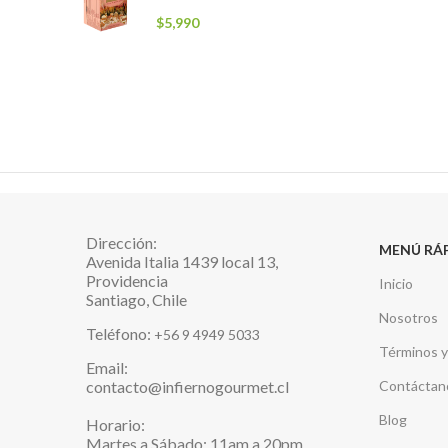
$
5,990
Dirección:
MENÚ RÁ
Avenida Italia 1439 local 13,
Providencia
Inicio
Santiago, Chile
Nosotros
Teléfono:
+56 9 4949 5033
Términos y
Email:
contacto@infiernogourmet.cl
Contáctan
Blog
Horario:
Martes a Sábado: 11am a 20pm