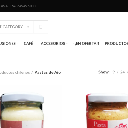
AS AL +56 9 4949 5033
CT CATEGORY
USIONES
CAFÉ
ACCESORIOS
¡¡EN OFERTA!!
PRODUCTOS
Show
9
24
oductos chilenos
Pastas de Ajo