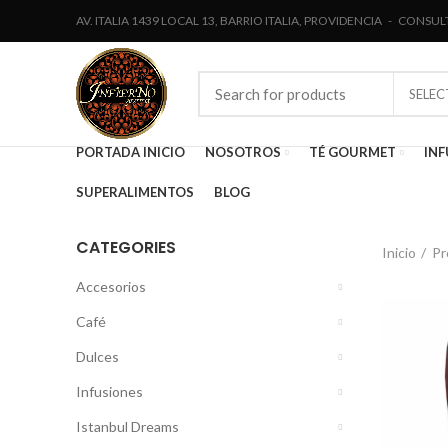
AV. ITALIA 1439 LOCAL 13, BARRIO ITALIA, PROVIDENCIA - CONSULT
SELE
PORTADA INICIO
NOSOTROS
TÉ GOURMET
INF
SUPERALIMENTOS
BLOG
CATEGORIES
Inicio
Pr
Accesorios
Café
Dulces
Infusiones
Istanbul Dreams