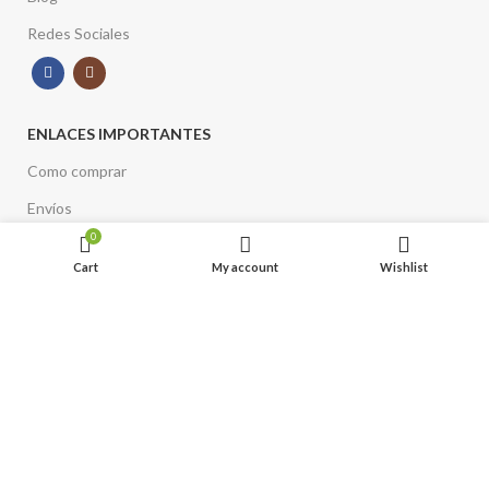
Redes Sociales
ENLACES IMPORTANTES
Como comprar
Envíos
0
Términos y Condiciones
Cart
My account
Wishlist
Estación Italia
Barrio Italia
Infierno Gourmet
► Tienda de regalos gourmet
► Lámparas y decoración turca
► Distribuidor de té Battler y Tealia de Sri Lanka