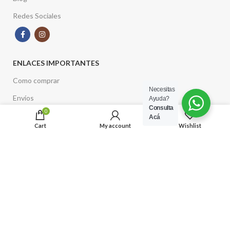
Redes Sociales
ENLACES IMPORTANTES
Como comprar
Necesitas
Envíos
Ayuda?
Consulta
0
Términos y Condiciones
Acá
Cart
My account
Wishlist
Estación Italia
Barrio Italia
Infierno Gourmet
► Tienda de regalos gourmet
► Lámparas y decoración turca
► Distribuidor de té Battler y Tealia de Sri Lanka