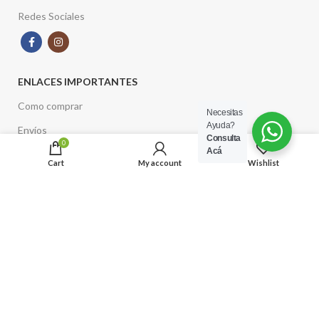
Redes Sociales
ENLACES IMPORTANTES
Como comprar
Necesitas
Ayuda?
Envíos
Consulta
0
Acá
Términos y Condiciones
Cart
My account
Wishlist
Estación Italia
Barrio Italia
Infierno Gourmet
► Tienda de regalos gourmet
► Lámparas y decoración turca
► Distribuidor de té Battler y Tealia de Sri Lanka