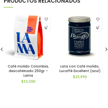
PRODUCTOS RELACIONADOS
*
Correo electrónico
Guarda mi nombre, correo electrónico y web en este
navegador para la próxima vez que comente.
Café molido Colombia,
Lata con Café molido,
descafeinado 250gr –
Lucaffé Excellent (azul)
Lama
$
25,990
$
15,500