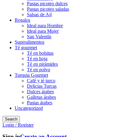
Pastas picoteo dulces
Pastas picoteo saladas
Salsas de Ají
Regalos
Ideal para Hombre
Ideal para Mujer
San Valentín
Superalimentos
Té gourmet
Té en bolsitas
Té en hoja
Té en pirámides
Té en polvo
Turquia Gourmet
Café y té turco
Delicias Turcas
Dulces árabes
Galletas árabes
Pastas árabes
Uncategorized
Search
Login / Register
Sign in
Create an Account