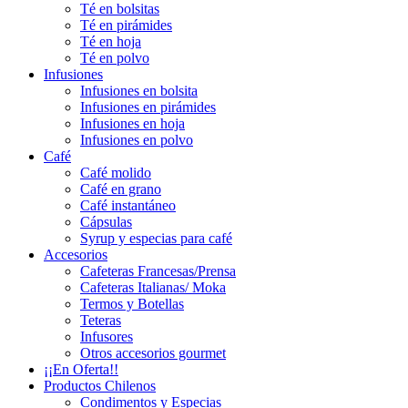
Té en bolsitas
Té en pirámides
Té en hoja
Té en polvo
Infusiones
Infusiones en bolsita
Infusiones en pirámides
Infusiones en hoja
Infusiones en polvo
Café
Café molido
Café en grano
Café instantáneo
Cápsulas
Syrup y especias para café
Accesorios
Cafeteras Francesas/Prensa
Cafeteras Italianas/ Moka
Termos y Botellas
Teteras
Infusores
Otros accesorios gourmet
¡¡En Oferta!!
Productos Chilenos
Condimentos y Especias