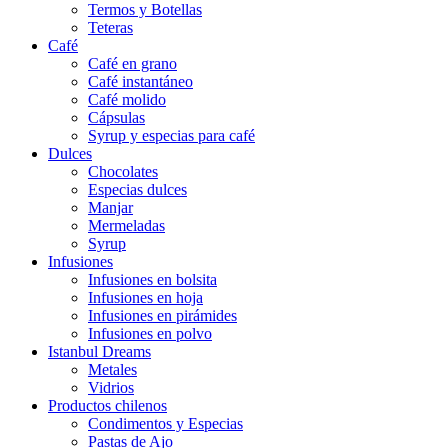
Termos y Botellas
Teteras
Café
Café en grano
Café instantáneo
Café molido
Cápsulas
Syrup y especias para café
Dulces
Chocolates
Especias dulces
Manjar
Mermeladas
Syrup
Infusiones
Infusiones en bolsita
Infusiones en hoja
Infusiones en pirámides
Infusiones en polvo
Istanbul Dreams
Metales
Vidrios
Productos chilenos
Condimentos y Especias
Pastas de Ajo