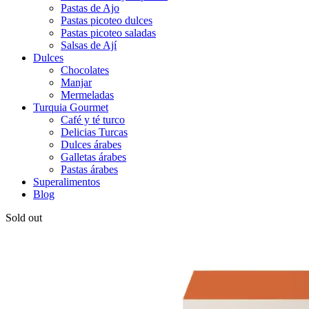
Pastas de Ajo
Pastas picoteo dulces
Pastas picoteo saladas
Salsas de Ají
Dulces
Chocolates
Manjar
Mermeladas
Turquia Gourmet
Café y té turco
Delicias Turcas
Dulces árabes
Galletas árabes
Pastas árabes
Superalimentos
Blog
Sold out